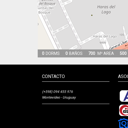
0
DORMS
0
BAÑOS
700
M² AREA
500
CONTACTO
ASO
(+598) 094 455 976
Montevideo - Uruguay