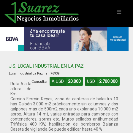
J.S. LOCAL INDUSTRIAL EN LA PAZ
Local Industrial La Paz, ref:
76939
A USD
20.000
USD
2.700.000
Consultar
Ruta 5 a la
altura de
Km …
Camino Fermin Reyes, zona de canteras de balastro 10
has Galpón 3.000 m2 prácticamente sin columnas y dos
galpones mas de 500m2 cada uno explanada 10.000 m2
aprox. Altura 14 mt, varias entradas para camiones con
contenedores, zorras etc. Muros sellados antihumedad
Trifásica 400 KW, habilitación de bomberos Balanza
Caseta de vigilancia Se puede edificar hasta 40 %