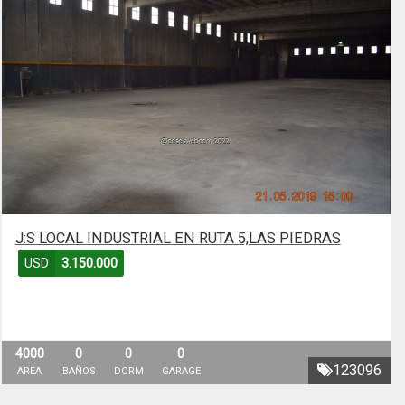
J:S LOCAL INDUSTRIAL EN RUTA 5,LAS PIEDRAS
USD
3.150.000
4000
0
0
0
123096
AREA
BAÑOS
DORM
GARAGE