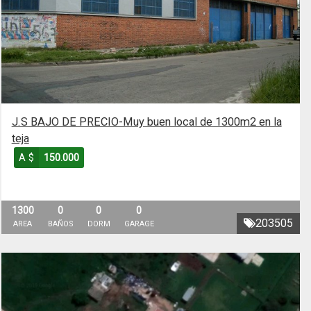
J.S BAJO DE PRECIO-Muy buen local de 1300m2 en la
teja
A $
150.000
1300
0
0
0
203505
AREA
BAÑOS
DORM
GARAGE