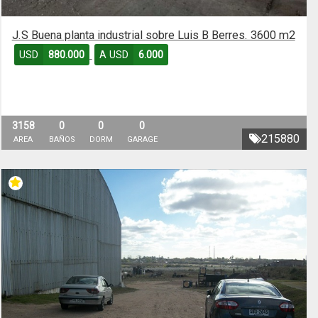
J.S Buena planta industrial sobre Luis B Berres. 3600 m2
USD
880.000
A USD
6.000
3158
0
0
0
215880
AREA
BAÑOS
DORM
GARAGE