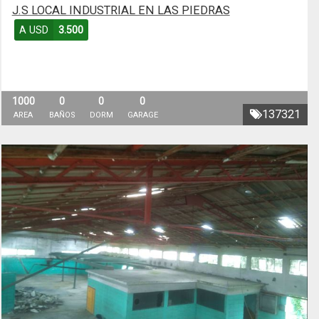
J.S LOCAL INDUSTRIAL EN LAS PIEDRAS
A USD
3.500
1000
0
0
0
137321
AREA
BAÑOS
DORM
GARAGE