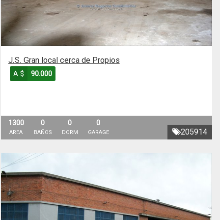
J.S. Gran local cerca de Propios
A $
90.000
1300
0
0
0
205914
AREA
BAÑOS
DORM
GARAGE