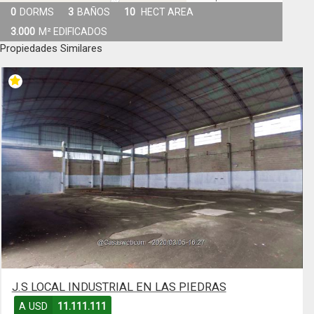
0
DORMS
3
BAÑOS
10
HECT AREA
3.000
M² EDIFICADOS
Propiedades Similares
J.S LOCAL INDUSTRIAL EN LAS PIEDRAS
A USD
11.111.111