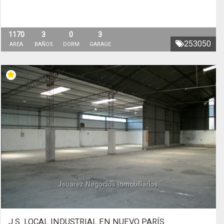
1170
3
0
3
253050
AREA
BAÑOS
DORM
GARAGE
J.S. LOCAL INDUSTRIAL EN NUEVO PARÍS