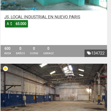
JS, LOCAL INDUSTRIAL EN NUEVO PARIS
A $
65.000
600
0
0
0
134722
AREA
BAÑOS
DORM
GARAGE