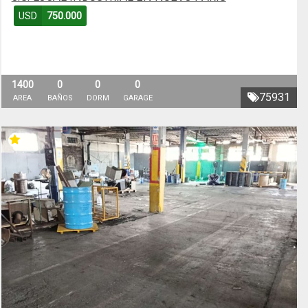
USD
750.000
1400
0
0
0
75931
AREA
BAÑOS
DORM
GARAGE