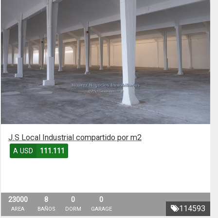
J.S Local Industrial compartido por m2
A USD
111.111
23000
8
0
0
114593
AREA
BAÑOS
DORM
GARAGE