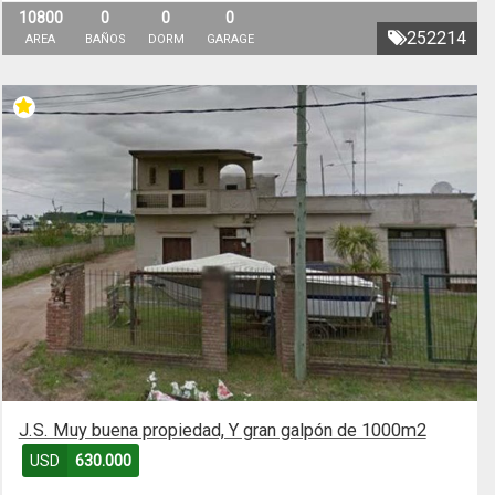
10800
0
0
0
252214
AREA
BAÑOS
DORM
GARAGE
J.S. Muy buena propiedad, Y gran galpón de 1000m2
USD
630.000