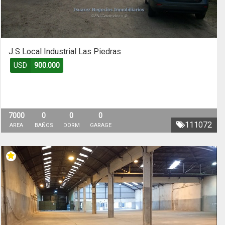
J.S Local Industrial Las Piedras
USD
900.000
7000
0
0
0
111072
AREA
BAÑOS
DORM
GARAGE