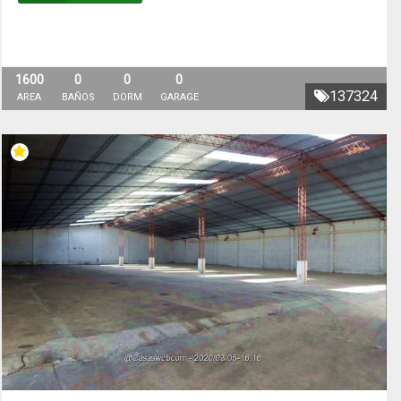
1600
0
0
0
137324
AREA
BAÑOS
DORM
GARAGE