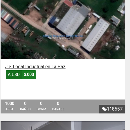
J.S Local Industrial en La Paz
A USD
3.000
1000
0
0
0
118557
AREA
BAÑOS
DORM
GARAGE