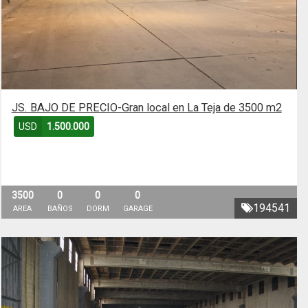
JS. BAJO DE PRECIO-Gran local en La Teja de 3500 m2
USD
1.500.000
3500
0
0
0
194541
AREA
BAÑOS
DORM
GARAGE